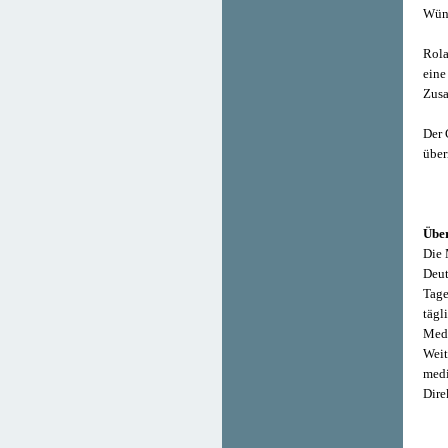
Wün
Rola
eine
Zusa
Der 
über
Über
Die 
Deut
Tage
tägl
Medi
Weit
medi
Dire