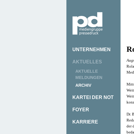
Ro
UNTERNEHMEN
Augs
AKTUELLES
Rola
AKTUELLE
Medi
MELDUNGEN
Mitt
ARCHIV
Weit
Weit
KARTEI DER NOT
konz
FOYER
Dr. 
Reda
KARRIERE
der 
beda