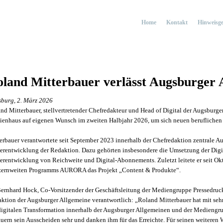
Home
Kontakt
Hinweisge
land Mitterbauer verlässt Augsburger 
burg, 2. März 2026
nd Mitterbauer, stellvertretender Chefredakteur und Head of Digital der Augsburger
enhaus auf eigenen Wunsch im zweiten Halbjahr 2026, um sich neuen berufliche
erbauer verantwortete seit September 2023 innerhalb der Chefredaktion zentrale Au
erentwicklung der Redaktion. Dazu gehörten insbesondere die Umsetzung der Digit
erentwicklung von Reichweite und Digital-Abonnements. Zuletzt leitete er seit 
ernweiten Programms AURORA das Projekt „Content & Produkte“.
Bernhard Hock, Co-Vorsitzender der Geschäftsleitung der Mediengruppe Pressedruc
ktion der Augsburger Allgemeine verantwortlich: „Roland Mitterbauer hat mit s
digitalen Transformation innerhalb der Augsburger Allgemeinen und der Mediengru
uern sein Ausscheiden sehr und danken ihm für das Erreichte. Für seinen weiteren 