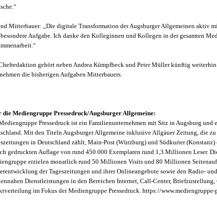
sche.“
nd Mitterbauer: „Die digitale Transformation der Augsburger Allgemeinen aktiv mit
 besondere Aufgabe. Ich danke den Kolleginnen und Kollegen in der gesamten Medi
mmenarbeit.“
Chefredaktion gehört neben Andrea Kümpfbeck und Peter Müller künftig weiterhin Le
nehmen die bisherigen Aufgaben Mitterbauers.
 die Mediengruppe Pressedruck/Augsburger Allgemeine:
Mediengruppe Pressedruck ist ein Familienunternehmen mit Sitz in Augsburg und 
schland. Mit den Titeln Augsburger Allgemeine inklusive Allgäuer Zeitung, die zu 
szeitungen in Deutschland zählt, Main-Post (Würzburg) und Südkurier (Konstanz) 
ich gedruckten Auflage von rund 450.000 Exemplaren rund 1,3 Millionen Leser. Die
engruppe erzielen monatlich rund 50 Millionen Visits und 80 Millionen Seitenauf
erentwicklung der Tageszeitungen und ihrer Onlineangebote sowie den Radio- und 
ennahen Dienstleistungen in den Bereichen Internet, Call-Center, Briefzustellung,
ktverteilung im Fokus der Mediengruppe Pressedruck. https://www.mediengruppe-